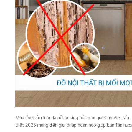
Mùa nồm ẩm luôn là nỗi lo lắng của mọi gia đình Việt: ẩm
thất 2025 mang đến giải pháp hoàn hảo giúp bạn tận hưởn