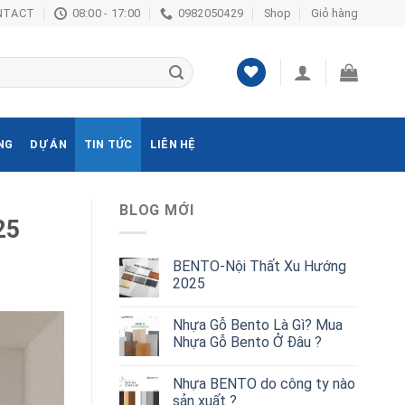
NTACT
08:00 - 17:00
0982050429
Shop
Giỏ hàng
NG
DỰ ÁN
TIN TỨC
LIÊN HỆ
BLOG MỚI
25
BENTO-Nội Thất Xu Hướng
2025
Nhựa Gỗ Bento Là Gì? Mua
Nhựa Gỗ Bento Ở Đâu ?
Nhựa BENTO do công ty nào
sản xuất ?