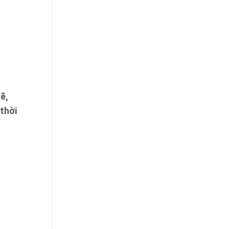
ẽ,
thời