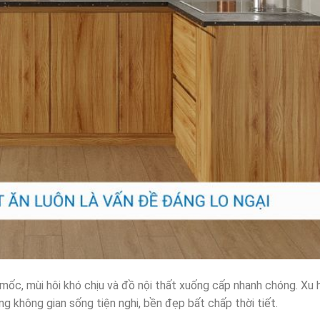
 mốc, mùi hôi khó chịu và đồ nội thất xuống cấp nhanh chóng. Xu 
g không gian sống tiện nghi, bền đẹp bất chấp thời tiết.