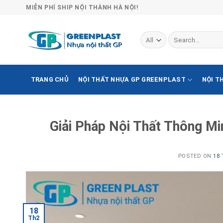
Skip
MIỄN PHÍ SHIP NỘI THÀNH HÀ NỘI!
to
content
Search
for:
TRANG CHỦ
NỘI THẤT NHỰA GP GREENPLAST
NỘI T
Giải Pháp Nội Thất Thông 
POSTED ON
18 
18
Th2