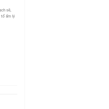
ạch sẽ,
 tổ ấm lý