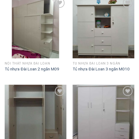
Lưu
Lưu
vào
vào
danh
danh
sách
sách
NỘI THẤT NHỰA ĐÀI LOAN
TỦ NHỰA ĐÀI LOAN 3 NGĂN
Tủ nhựa Đài Loan 2 ngăn M09
Tủ nhựa Đài Loan 3 ngăn M010
Lưu
Lưu
vào
vào
danh
danh
sách
sách