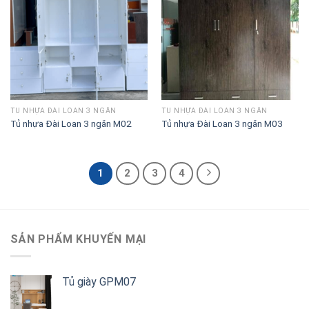
vào
vào
danh
danh
sách
sách
TỦ NHỰA ĐÀI LOAN 3 NGĂN
TỦ NHỰA ĐÀI LOAN 3 NGĂN
Tủ nhựa Đài Loan 3 ngăn M02
Tủ nhựa Đài Loan 3 ngăn M03
1
2
3
4
SẢN PHẨM KHUYẾN MẠI
Tủ giày GPM07