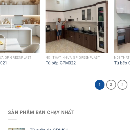
Lưu
Lưu
vào
vào
danh
danh
sách
sách
ỰA GP GREENPLAST
NỘI THẤT NHỰA GP GREENPLAST
NỘI THẤ
M021
Tủ bếp GPM022
Tủ bếp
1
2
SẢN PHẨM BÁN CHẠY NHẤT