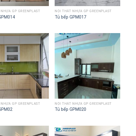
T NHỰA GP GREENPLAST
NỘI THẤT NHỰA GP GREENPLAST
 GPM014
Tủ bếp GPM017
Lưu
Lưu
vào
vào
danh
danh
sách
sách
T NHỰA GP GREENPLAST
NỘI THẤT NHỰA GP GREENPLAST
 GPM02
Tủ bếp GPM020