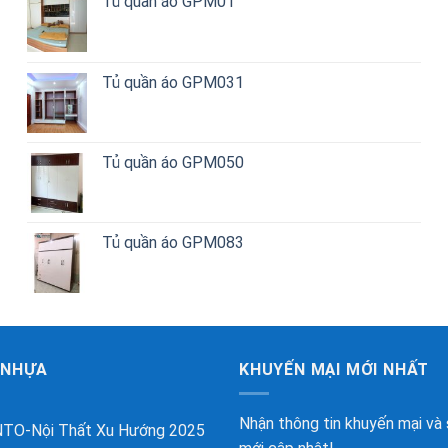
Tủ quần áo GPM01
Tủ quần áo GPM031
Tủ quần áo GPM050
Tủ quần áo GPM083
 NHỰA
KHUYẾN MẠI MỚI NHẤT
Nhận thông tin khuyến mại và
TO-Nội Thất Xu Hướng 2025