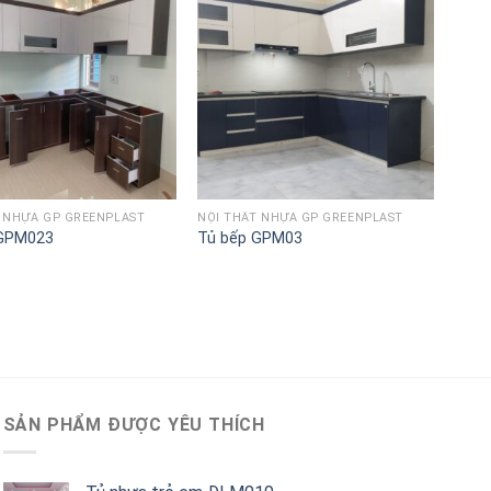
Lưu
Lưu
vào
vào
danh
danh
sách
sách
T NHỰA GP GREENPLAST
NỘI THẤT NHỰA GP GREENPLAST
 GPM023
Tủ bếp GPM03
SẢN PHẨM ĐƯỢC YÊU THÍCH