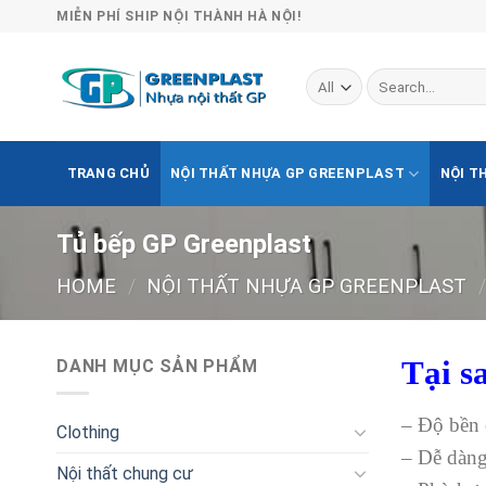
Skip
MIỄN PHÍ SHIP NỘI THÀNH HÀ NỘI!
to
content
Search
for:
TRANG CHỦ
NỘI THẤT NHỰA GP GREENPLAST
NỘI T
Tủ bếp GP Greenplast
HOME
/
NỘI THẤT NHỰA GP GREENPLAST
/
Tại s
DANH MỤC SẢN PHẨM
– Độ bền 
Clothing
– Dễ dàng 
Nội thất chung cư