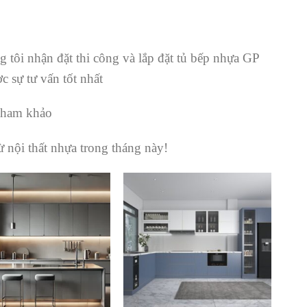
 tôi nhận đặt thi công và lắp đặt tủ bếp nhựa GP
 sự tư vấn tốt nhất
tham khảo
 nội thất nhựa trong tháng này!
Lưu
Lưu
vào
vào
danh
danh
sách
sách