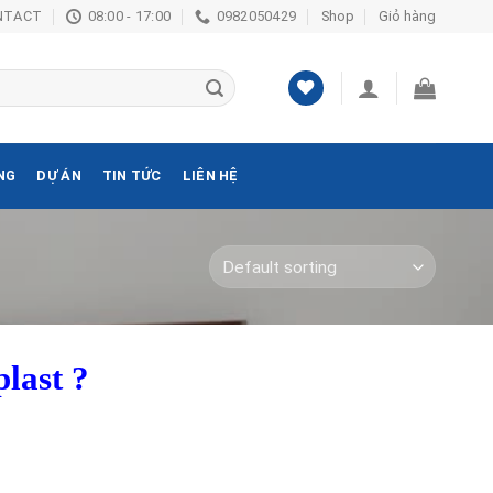
NTACT
08:00 - 17:00
0982050429
Shop
Giỏ hàng
NG
DỰ ÁN
TIN TỨC
LIÊN HỆ
last ?