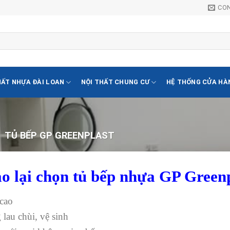
CO
HẤT NHỰA ĐÀI LOAN
NỘI THẤT CHUNG CƯ
HỆ THỐNG CỬA HÀ
TỦ BẾP GP GREENPLAST
ao lại chọn tủ bếp nhựa GP Greenp
cao
lau chùi, vệ sinh