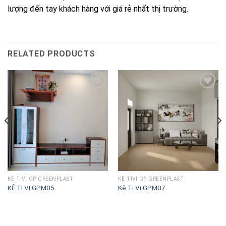
lượng đến tay khách hàng với giá rẻ nhất thị trường.
RELATED PRODUCTS
Lưu
Lưu
vào
vào
danh
danh
sách
sách
KỆ TIVI GP GREENPLAST
KỆ TIVI GP GREENPLAST
KỆ TI VI GPM05
Kệ Ti Vi GPM07