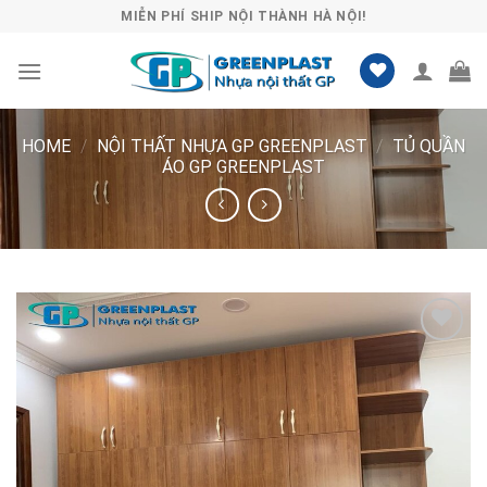
Skip
MIỄN PHÍ SHIP NỘI THÀNH HÀ NỘI!
to
content
HOME
/
NỘI THẤT NHỰA GP GREENPLAST
/
TỦ QUẦN
ÁO GP GREENPLAST
Lưu
vào
danh
sách