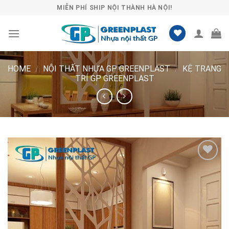
Skip
MIỄN PHÍ SHIP NỘI THÀNH HÀ NỘI!
to
content
HOME
/
NỘI THẤT NHỰA GP GREENPLAST
/
KỆ TRANG
TRÍ GP GREENPLAST
Lưu
vào
danh
sách