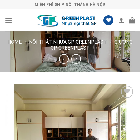
Skip
MIỄN PHÍ SHIP NỘI THÀNH HÀ NỘI!
to
content
HOME
/
NỘI THẤT NHỰA GP GREENPLAST
/
GIƯỜNG
GP GREENPLAST
Lưu
vào
danh
sách