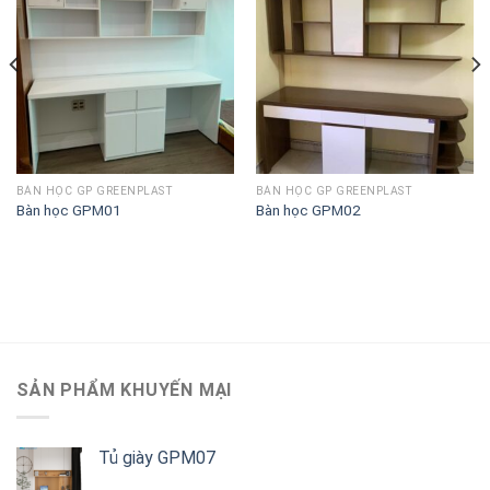
Lưu
Lưu
vào
vào
danh
danh
sách
sách
BÀN HỌC GP GREENPLAST
BÀN HỌC GP GREENPLAST
Bàn học GPM01
Bàn học GPM02
SẢN PHẨM KHUYẾN MẠI
Tủ giày GPM07