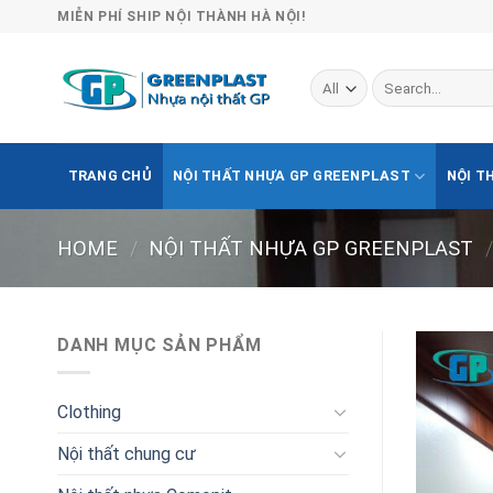
Skip
MIỄN PHÍ SHIP NỘI THÀNH HÀ NỘI!
to
content
Search
for:
TRANG CHỦ
NỘI THẤT NHỰA GP GREENPLAST
NỘI T
HOME
/
NỘI THẤT NHỰA GP GREENPLAST
/
DANH MỤC SẢN PHẨM
Clothing
Nội thất chung cư