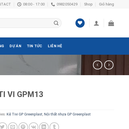
NTACT
08:00 - 17:00
0982050429
Shop
Giỏ hàng
NG
DỰ ÁN
TIN TỨC
LIÊN HỆ
TI VI GPM13
ies:
Kệ Tivi GP Greenplast
,
Nội thất nhựa GP Greenplast