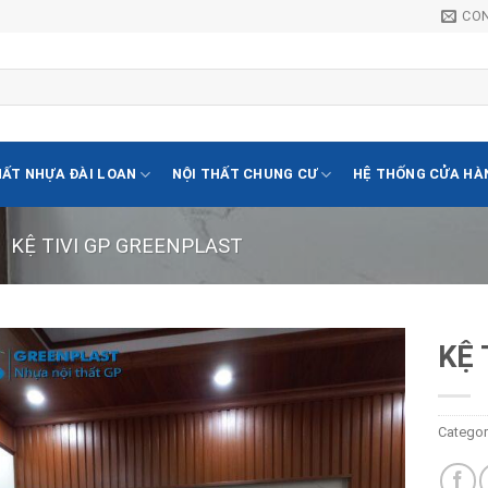
CO
HẤT NHỰA ĐÀI LOAN
NỘI THẤT CHUNG CƯ
HỆ THỐNG CỬA HÀ
KỆ TIVI GP GREENPLAST
KỆ 
Lưu
vào
Categor
danh
sách