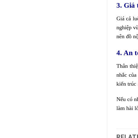
3. Giá
Giá cả lu
nghiệp vừ
nên đồ nộ
4. An 
Thân thi
nhắc của 
kiến trúc
Nếu có nh
làm hài l
RELAT