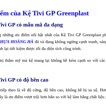
ểm của Kệ Tivi GP Greenplast
Tivi GP có mẫu mã đa dạng
g những ưu điểm nổi bật nhất của Kệ Tivi GP Greenplast p
NHỰA HOÀNG HÀ
đã và đang không ngừng cạnh tranh, sáng 
h lại tiết kiệm được tối đa diện tích công trình.
trị thẩm mỹ mà kệ mang lại không hề kém cạnh so với các 
Tivi GP có độ bền cao
tiếp theo là về độ cứng, độ bền cao, không hề bị sa xệ. H
y là ưu điểm vượt trội hơn hẳn so với kệ làm bằng chất liệu 