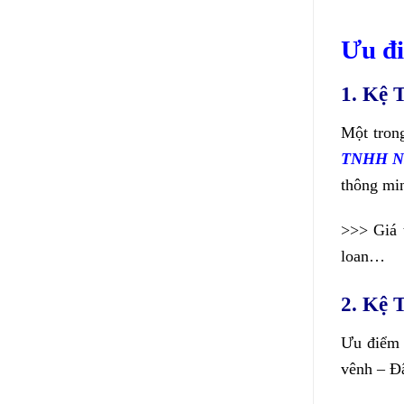
Ưu đi
1. Kệ 
Một tron
TNHH 
thông min
>>> Giá 
loan…
2. Kệ 
Ưu điểm 
vênh – Đâ