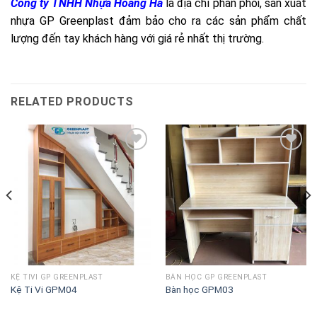
Công ty TNHH Nhựa Hoàng Hà
là địa chỉ phân phối, sản xuất
nhựa GP Greenplast đảm bảo cho ra các sản phẩm chất
lượng đến tay khách hàng với giá rẻ nhất thị trường.
RELATED PRODUCTS
Lưu
Lưu
vào
vào
danh
danh
sách
sách
KỆ TIVI GP GREENPLAST
BÀN HỌC GP GREENPLAST
Kệ Ti Vi GPM04
Bàn học GPM03