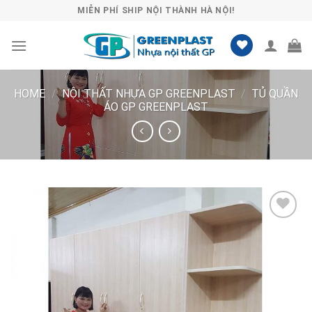
Skip
MIỄN PHÍ SHIP NỘI THÀNH HÀ NỘI!
to
content
HOME
/
NỘI THẤT NHỰA GP GREENPLAST
/
TỦ QUẦN
ÁO GP GREENPLAST
Lưu
vào
danh
sách