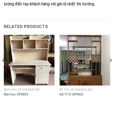
lượng đến tay khách hàng với giá rẻ nhất thị trường.
RELATED PRODUCTS
Lưu
Lưu
vào
vào
danh
danh
sách
sách
BÀN HỌC GP GREENPLAST
KỆ TIVI GP GREENPLAST
Bàn học GPM03
Kệ Ti Vi GPM02