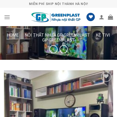
Skip
MIỄN PHÍ SHIP NỘI THÀNH HÀ NỘI!
to
content
HOME
/
NỘI THẤT NHỰA GP GREENPLAST
/
KỆ TIVI
GP GREENPLAST
Lưu
vào
danh
sách