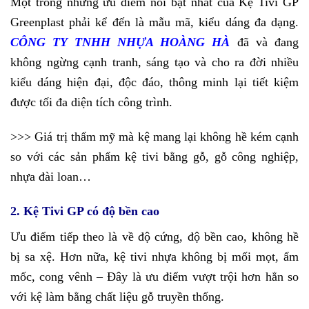
Một trong những ưu điểm nổi bật nhất của Kệ Tivi GP
Greenplast phải kể đến là mẫu mã, kiểu dáng đa dạng.
CÔNG TY TNHH NHỰA HOÀNG HÀ
đã và đang
không ngừng cạnh tranh, sáng tạo và cho ra đời nhiều
kiểu dáng hiện đại, độc đáo, thông minh lại tiết kiệm
được tối đa diện tích công trình.
>>> Giá trị thẩm mỹ mà kệ mang lại không hề kém cạnh
so với các sản phẩm kệ tivi bằng gỗ, gỗ công nghiệp,
nhựa đài loan…
2. Kệ Tivi GP có độ bền cao
Ưu điểm tiếp theo là về độ cứng, độ bền cao, không hề
bị sa xệ. Hơn nữa, kệ tivi nhựa không bị mối mọt, ẩm
mốc, cong vênh – Đây là ưu điểm vượt trội hơn hẳn so
với kệ làm bằng chất liệu gỗ truyền thống.