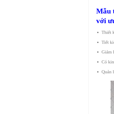
Mẫu t
với ư
Thiết 
Tiết k
Giảm l
Có kin
Quản l