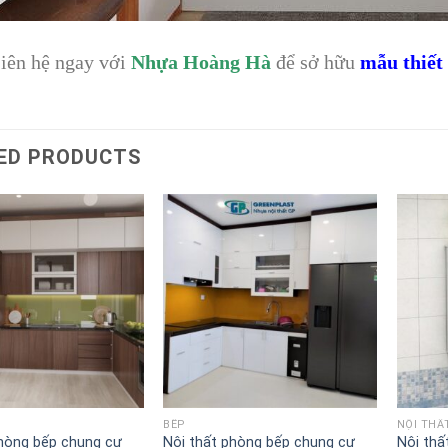
iên hệ ngay với
Nhựa Hoàng Hà
để sở hữu
mẫu thiết 
ED PRODUCTS
Lưu
Lưu
vào
vào
danh
danh
sách
sách
BẾP
NỘI THẤ
phòng bếp chung cư
Nội thất phòng bếp chung cư
Nội thấ