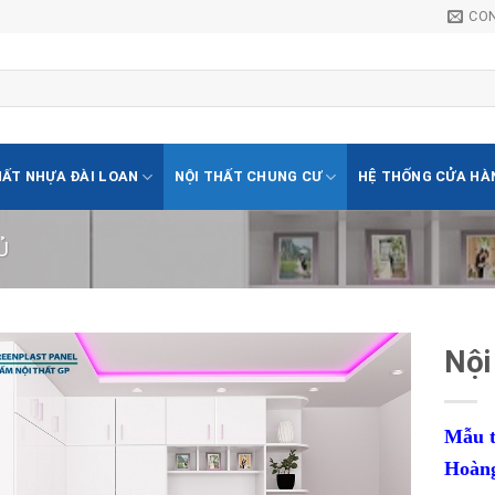
CO
HẤT NHỰA ĐÀI LOAN
NỘI THẤT CHUNG CƯ
HỆ THỐNG CỬA HÀ
Ủ
Nội
Lưu
vào
Mẫu t
danh
Hoàng
sách