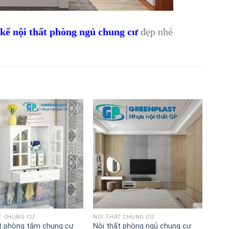
kế nội thất phòng ngủ chung cư
đẹp nhé
Lưu
Lưu
vào
vào
danh
danh
sách
sách
T CHUNG CƯ
NỘI THẤT CHUNG CƯ
t phòng tắm chung cư
Nội thất phòng ngủ chung cư