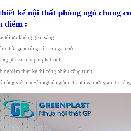
hiết kế nội thất phòng ngủ chung c
u điểm :
kế tối ưu không gian sống
iệm thời gian công sức cho gia chủ
ãng phí các chi phí phát sinh
h nghiệm thiết kế thi công nhiều công trình
ý công việc chuyên nghiệp giảm chi phí và thời gian thi côn