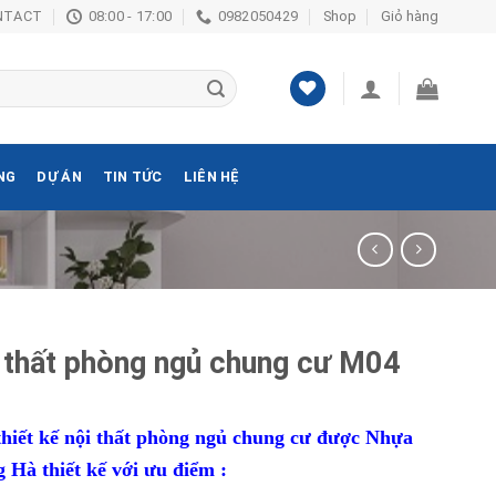
NTACT
08:00 - 17:00
0982050429
Shop
Giỏ hàng
NG
DỰ ÁN
TIN TỨC
LIÊN HỆ
 thất phòng ngủ chung cư M04
hiết kế nội thất phòng ngủ chung cư được Nhựa
 Hà thiết kế với ưu điểm :