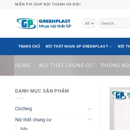
Skip
MIỄN PHÍ SHIP NỘI THÀNH HÀ NỘI!
to
content
Search
for:
TRANG CHỦ
NỘI THẤT NHỰA GP GREENPLAST
NỘI T
HOME
/
NỘI THẤT CHUNG CƯ
/
PHÒNG NG
DANH MỤC SẢN PHẨM
Clothing
Nội thất chung cư
Bếp